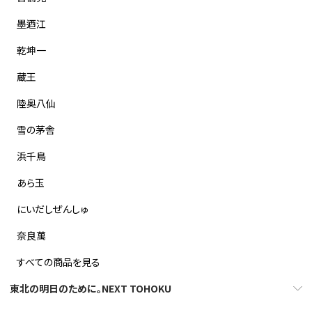
墨迺江
乾坤一
蔵王
陸奥八仙
雪の茅舎
浜千鳥
あら玉
にいだしぜんしゅ
奈良萬
すべての商品を見る
東北の明日のために。NEXT TOHOKU