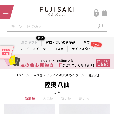
終了
夏のギフト
宮城・東北の名産品
ギフト
セール
フード・スイーツ
コスメ
ライフスタイル
TOP
みやぎ・とうほくの酒蔵めぐり
陸奥八仙
＞
＞
陸奥八仙
5
件
新着順
人気順
安い順
高い順