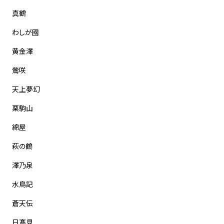
真鶴
わしが國
黄金澤
鶯咲
天上夢幻
栗駒山
綿屋
萩の鶴
澤乃泉
水鳥記
蒼天伝
日髙見