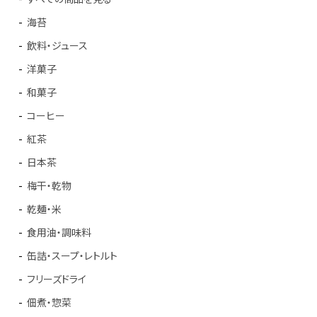
海苔
飲料・ジュース
洋菓子
和菓子
コーヒー
紅茶
日本茶
梅干・乾物
乾麺・米
食用油・調味料
缶詰・スープ・レトルト
フリーズドライ
佃煮・惣菜