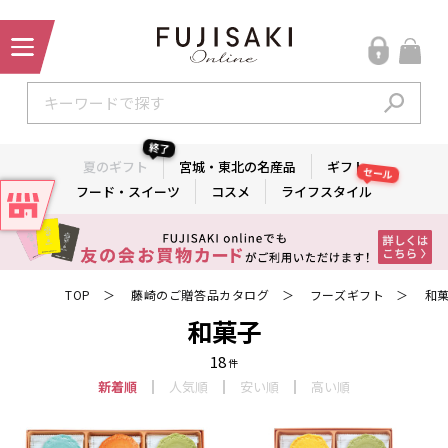
終了
夏のギフト
宮城・東北の名産品
ギフト
セール
フード・スイーツ
コスメ
ライフスタイル
TOP
藤崎のご贈答品カタログ
フーズギフト
和
＞
＞
＞
和菓子
18
件
新着順
人気順
安い順
高い順