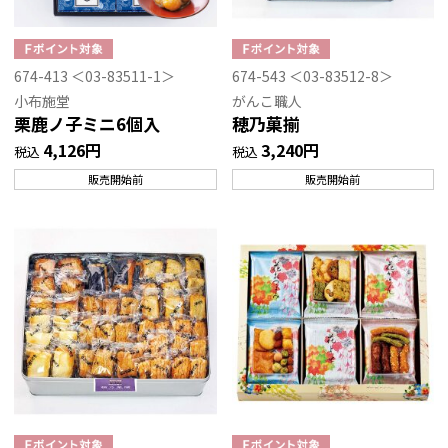
674-413 ＜03-83511-1＞
674-543 ＜03-83512-8＞
小布施堂
がんこ職人
栗鹿ノ子ミニ6個入
穂乃菓揃
4,126円
3,240円
税込
税込
販売開始前
販売開始前