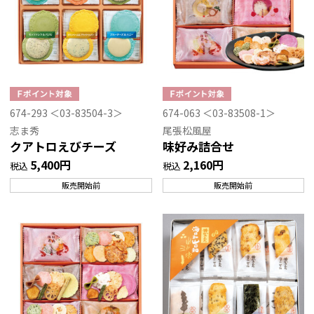
674-293 ＜03-83504-3＞
674-063 ＜03-83508-1＞
志ま秀
尾張松風屋
クアトロえびチーズ
味好み詰合せ
5,400円
2,160円
税込
税込
販売開始前
販売開始前