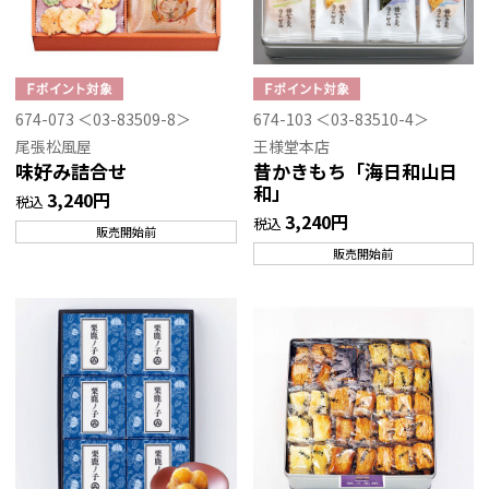
674-073 ＜03-83509-8＞
674-103 ＜03-83510-4＞
尾張松風屋
王様堂本店
味好み詰合せ
昔かきもち「海日和山日
和」
3,240円
税込
3,240円
税込
販売開始前
販売開始前