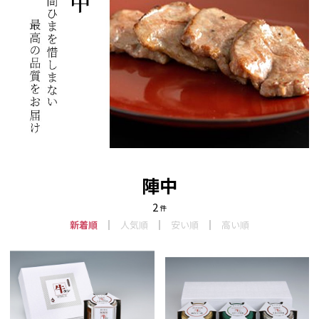
陣中
2
件
新着順
人気順
安い順
高い順