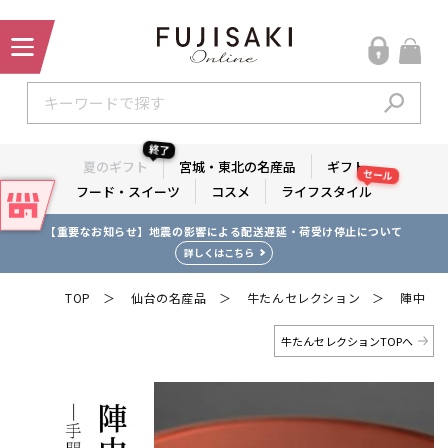
終了
夏のギフト
宮城・東北の名産品
ギフト
セール
フード・スイーツ
コスメ
ライフスタイル
【重要なお知らせ】地震の影響による配送遅延・荷受け停止について
【夏のギフト】 税込1万円以上購入で1,000ポイント プレゼント！
詳しくはこちら
詳しくはこちら
TOP
仙台の名産品
牛たんセレクション
陣中
＞
＞
＞
牛たんセレクションTOPへ