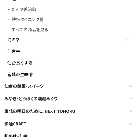
たんや善治郎
鉄板ダイニング譽
すべての商品を見る
海の幸
仙台牛
仙台長なす漬
宮城の生味噌
仙台の銘菓・スイーツ
みやぎ・とうほくの酒蔵めぐり
東北の明日のために。NEXT TOHOKU
伊達CRAFT
都の杜・仙台