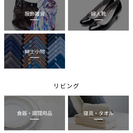
服飾雑貨
婦人靴
紳士小物
リビング
食器・調理用品
寝具・タオル