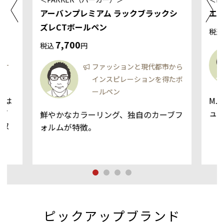
アーバンプレミアム ラックブラックシ
エ
ズレCTボールペン
税
7,700
税込
円
ラー
ファッションと現代都市から
インスピレーションを得たボ
ールペン
ツは
M.
がプ
ュ
鮮やかなカラーリング、独自のカーブフ
み取
ォルムが特徴。
さ、
。
ピックアップブランド