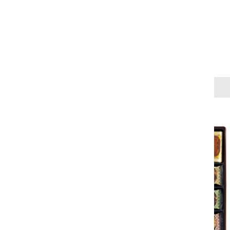
3,240
税込
円
パの伝統製法が生み出
あふれる美味しさ。
イ生地を何層にも
マンドリーフ」