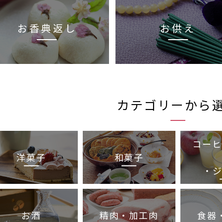
お香典返し
お供え
カテゴリーから
コーヒ
洋菓子
和菓子
・
お酒
精肉・加工肉
食器