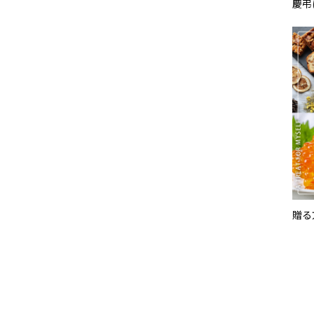
慶弔
贈る