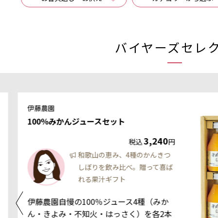
バイヤーズセレ
伊藤農園
100％みかんジュースセット
3,240
税込
円
和歌山の恵み、4種のかんきつ
しぼりを飲み比べ。贈って喜ば
れる果汁ギフト
伊藤農園自慢の100％ジュース4種（みか
ん・きよみ・不知火・はっさく）を各2本