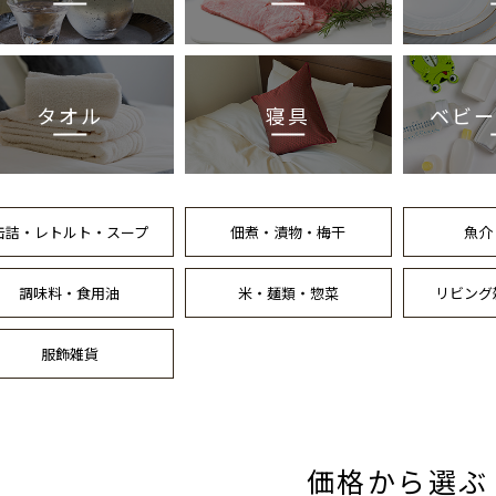
タオル
寝具
ベビー
缶詰・レトルト・スープ
佃煮・漬物・梅干
魚介
調味料・食用油
米・麺類・惣菜
リビング
服飾雑貨
価格から選ぶ