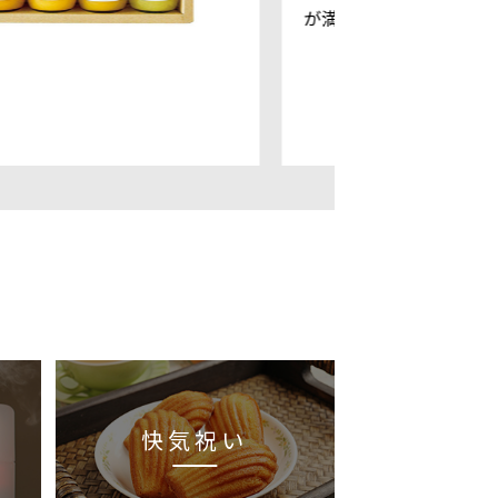
が満載の体験カタログ
快気祝い