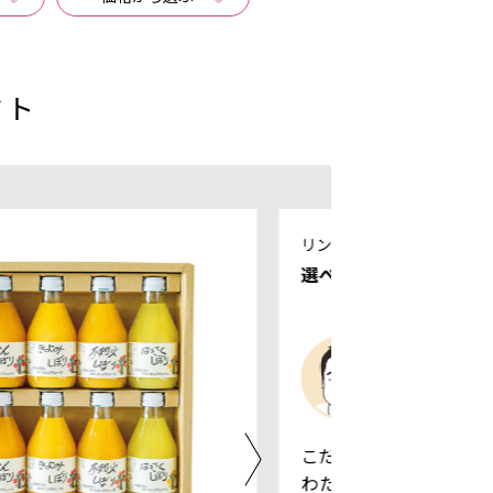
クト
リンベル
選べる食事ギフト 食を
食通をう
い。
こだわりぬいた食材と
わたる感性が創りだす