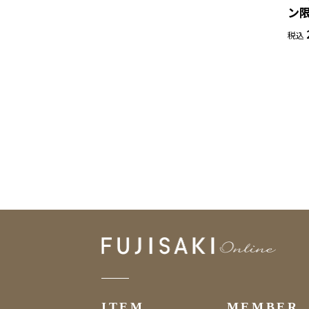
ン限
税込
ITEM
MEMBER