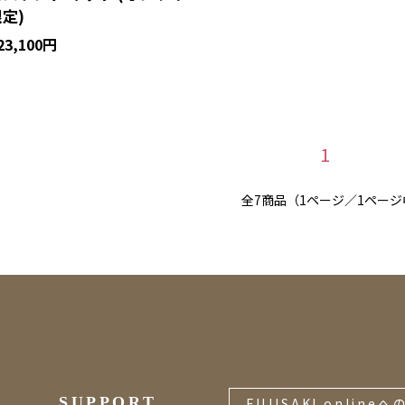
定)
23,100円
1
全7商品（1ページ／1ページ
SUPPORT
FUJISAKI onlineへ