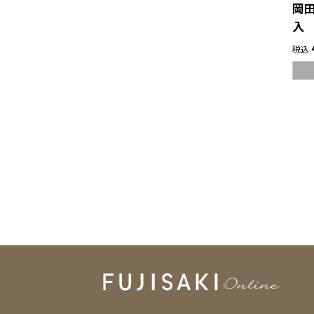
岡田
入
税込