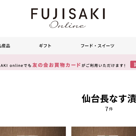
名産品
ギフト
フード・スイーツ
仙台長なす
7
件