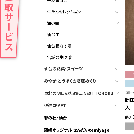
笹かまぼこ
牛たんセレクション
海の幸
仙台牛
仙台長なす漬
宮城の生味噌
仙台の銘菓・スイーツ
みやぎ・とうほくの酒蔵めぐり
岡田
東北の明日のために。NEXT TOHOKU
岡
伊達CRAFT
入
税込
都の杜・仙台
藤崎オリジナル せんだいtemiyage