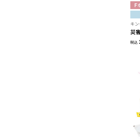
キン
災害
税込