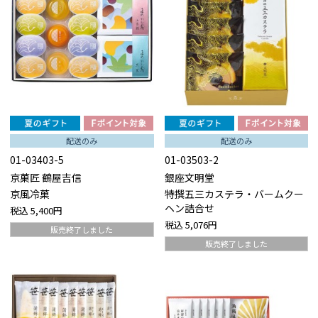
配送のみ
配送のみ
01-03403-5
01-03503-2
京菓匠 鶴屋吉信
銀座文明堂
京風冷菓
特撰五三カステラ・バームクー
ヘン詰合せ
税込
5,400円
税込
5,076円
販売終了しました
販売終了しました