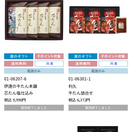
配送のみ
配送のみ
01-06207-6
01-06301-1
伊達の牛たん本舗
利久
芯たん塩仕込み
牛たん詰合せ
税込
9,990円
税込
6,372円
販売終了しました
販売終了しました