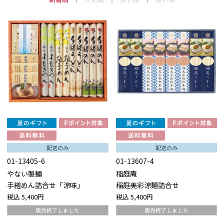
配送のみ
配送のみ
01-13405-6
01-13607-4
やない製麺
稲庭庵
手縒めん詰合せ「涼味」
稲庭美彩涼麺詰合せ
税込
5,400円
税込
5,400円
販売終了しました
販売終了しました