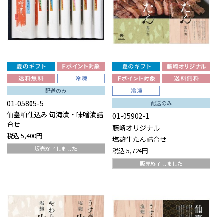
配送のみ
01-05805-5
配送のみ
仙臺粕仕込み 旬海漬・味噌漬詰
01-05902-1
合せ
藤崎オリジナル
税込
5,400円
塩麹牛たん詰合せ
販売終了しました
税込
5,724円
販売終了しました