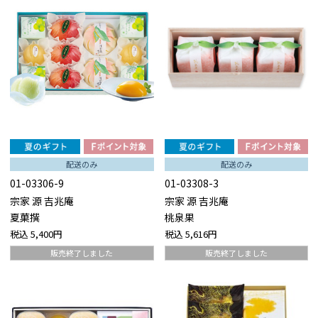
配送のみ
配送のみ
01-03306-9
01-03308-3
宗家 源 吉兆庵
宗家 源 吉兆庵
夏菓撰
桃泉果
税込
5,400円
税込
5,616円
販売終了しました
販売終了しました