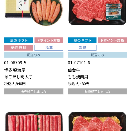
配送のみ
配送のみ
01-06709-5
01-07101-6
博多 鳴海屋
仙台牛
あごだし明太子
もも焼肉用
税込
5,940円
税込
6,480円
販売終了しました
販売終了しました