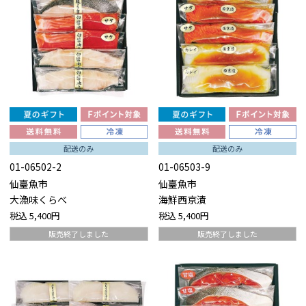
配送のみ
配送のみ
01-06502-2
01-06503-9
仙臺魚市
仙臺魚市
大漁味くらべ
海鮮西京漬
税込
5,400円
税込
5,400円
販売終了しました
販売終了しました