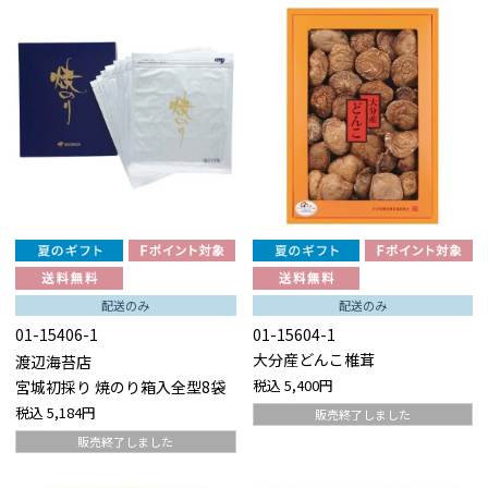
配送のみ
配送のみ
01-15406-1
01-15604-1
大分産どんこ椎茸
渡辺海苔店
税込
5,400円
宮城初採り 焼のり箱入全型8袋
税込
5,184円
販売終了しました
販売終了しました