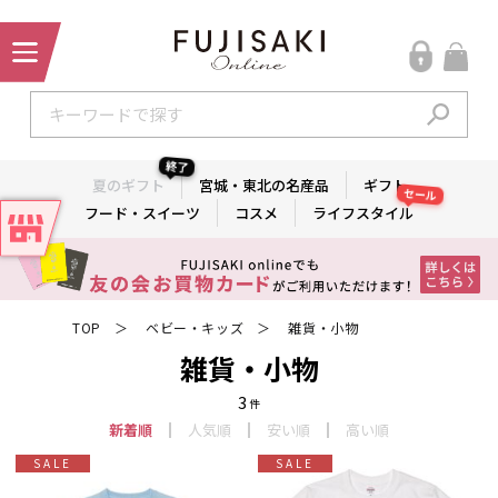
終了
夏のギフト
宮城・東北の名産品
ギフト
セール
フード・スイーツ
コスメ
ライフスタイル
TOP
ベビー・キッズ
雑貨・小物
＞
＞
雑貨・小物
3
件
新着順
人気順
安い順
高い順
SALE
SALE