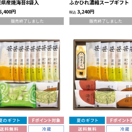
城県産焼海苔8袋入
ふかひれ濃縮スープギフト
5,400円
3,240円
税込
販売終了しました
販売終了しました