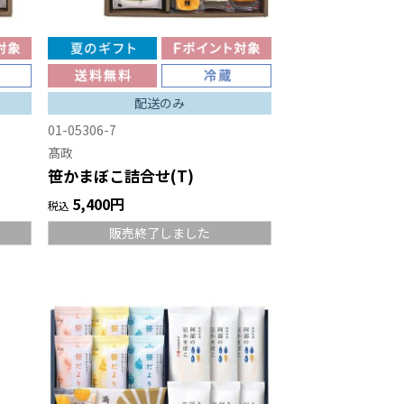
配送のみ
01-05306-7
髙政
笹かまぼこ詰合せ(T)
5,400円
税込
販売終了しました