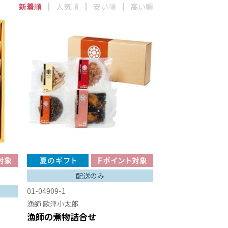
新着順
人気順
安い順
高い順
配送のみ
01-04909-1
漁師 歌津小太郎
漁師の煮物詰合せ