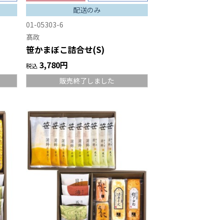
配送のみ
01-05303-6
髙政
笹かまぼこ詰合せ(S)
3,780円
税込
販売終了しました