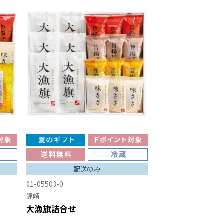
配送のみ
01-05503-0
鐘崎
大漁旗詰合せ