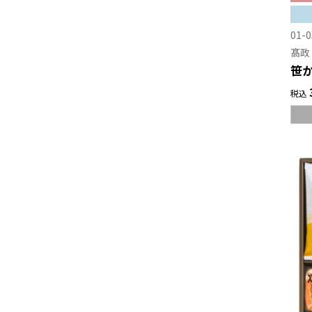
01-0
髙政
笹か
税込