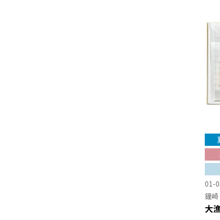
01-0
鐘崎
大