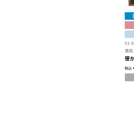
01-0
髙政
笹か
税込