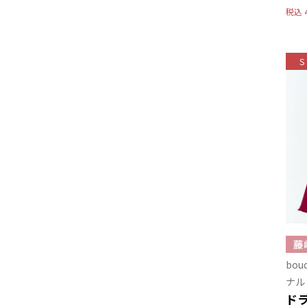
税込
S
bo
ナル
ド