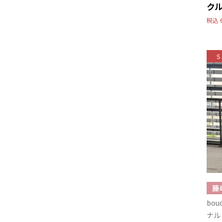
ク
税込
S
bo
ナル