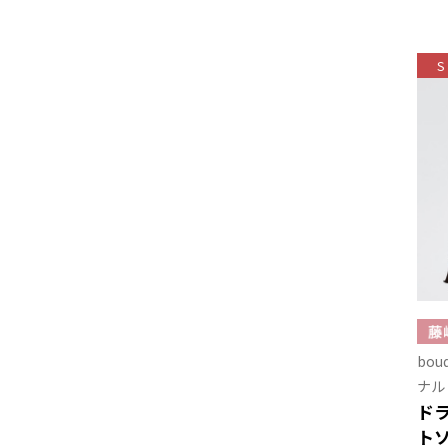
S
bo
ナル
ド
ト