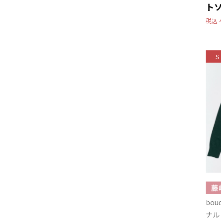
ト
税込
S
bo
ナル