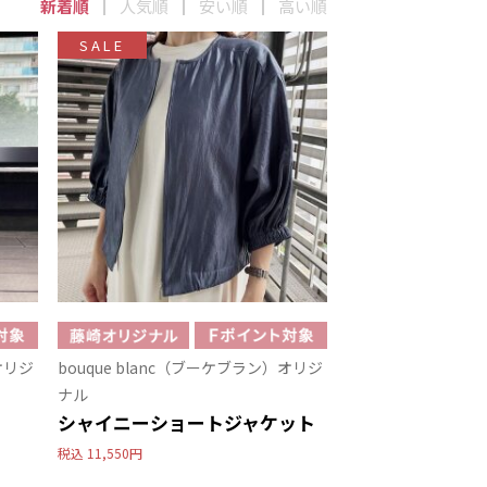
新着順
人気順
安い順
高い順
SALE
オリジ
bouque blanc（ブーケブラン）オリジ
ナル
シャイニーショートジャケット
税込
11,550円