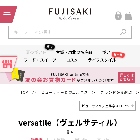
終了
夏のギフト
宮城・東北の名産品
ギフト
セール
フード・スイーツ
コスメ
ライフスタイル
TOP
ビューティー＆ウェルネス
ブランドから選ぶ
＞
＞
＞
ビューティ&ウェルネスTOPへ
versatile（ヴェルサティル）
8
件
新着順
人気順
安い順
高い順