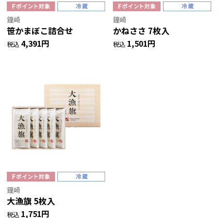
鐘崎
鐘崎
笹かまぼこ詰合せ
かねささ 7枚入
4,391円
1,501円
税込
税込
鐘崎
大漁旗 5枚入
1,751円
税込