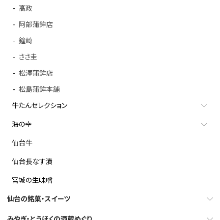
髙政
阿部蒲鉾店
鐘崎
ささ圭
松澤蒲鉾店
松島蒲鉾本舗
牛たんセレクション
海の幸
仙台牛
仙台長なす漬
宮城の生味噌
仙台の銘菓・スイーツ
みやぎ・とうほくの酒蔵めぐり