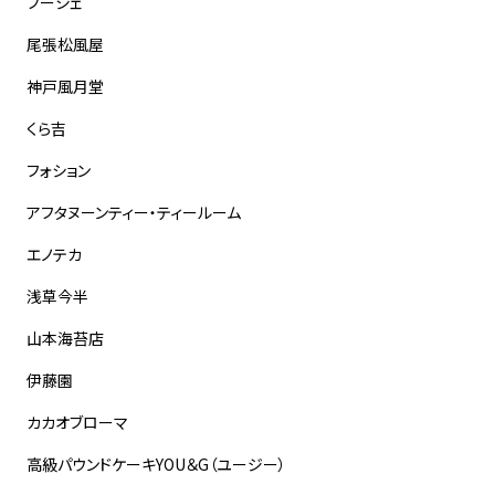
フーシェ
尾張松風屋
神戸風月堂
くら吉
フォション
アフタヌーンティー・ティールーム
エノテカ
浅草今半
山本海苔店
伊藤園
カカオブローマ
高級パウンドケーキYOU＆G（ユージー）