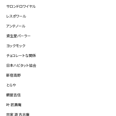
サロンドロワイヤル
レスポワール
アンテノール
資生堂パーラー
ヨックモック
チョコレートな関係
日本ハビタット協会
新宿高野
とらや
鶴屋吉信
叶 匠壽庵
宗家 源 吉兆庵