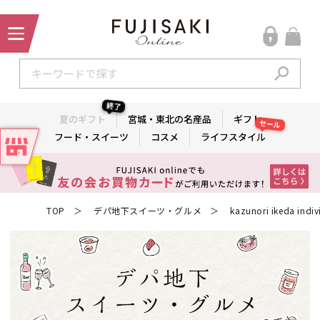
終了
夏のギフト
宮城・東北の名産品
ギフト
セール
フード・スイーツ
コスメ
ライフスタイル
TOP
デパ地下スイーツ・グルメ
kazunori ikeda indiv
＞
＞