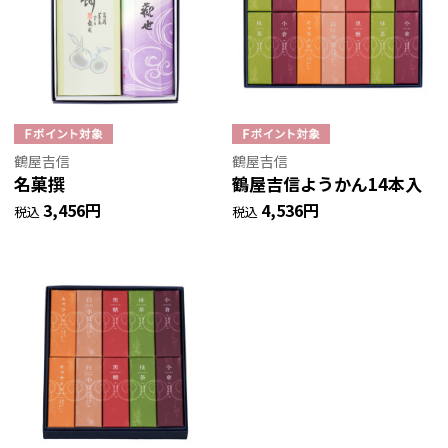
鶴屋吉信
鶴屋吉信
名菓撰
鶴屋吉信ようかん14本入
3,456円
4,536円
税込
税込