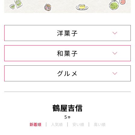
洋菓子
和菓子
グルメ
鶴屋吉信
5
件
新着順
人気順
安い順
高い順