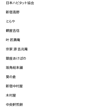
日本ハビタット協会
新宿高野
とらや
鶴屋吉信
叶 匠壽庵
宗家 源 吉兆庵
銀座あけぼの
坂角総本舖
葵の倉
新宿中村屋
木村屋
中央軒煎餅