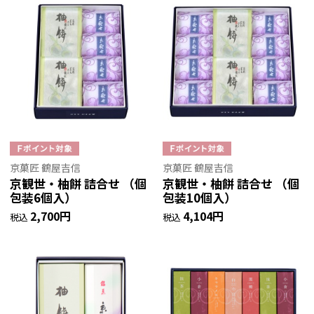
京菓匠 鶴屋吉信
京菓匠 鶴屋吉信
京観世・柚餅 詰合せ （個
京観世・柚餅 詰合せ （個
包装6個入）
包装10個入）
2,700円
4,104円
税込
税込