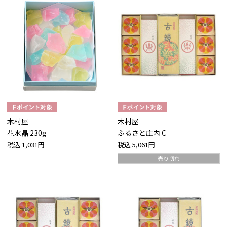
木村屋
木村屋
花水晶 230g
ふるさと庄内 C
税込
1,031円
税込
5,061円
売り切れ