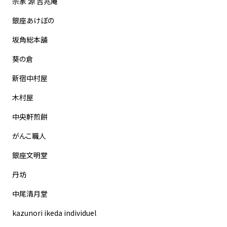
宗家 源 吉兆庵
銀座あけぼの
坂角総本舖
葵の倉
新宿中村屋
木村屋
中央軒煎餅
がんこ職人
銀座文明堂
丹坊
中尾清月堂
kazunori ikeda individuel