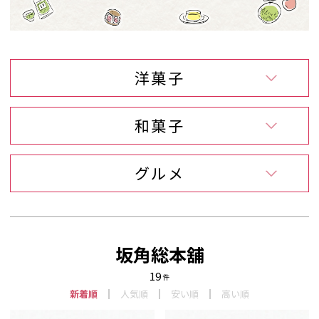
洋菓子
和菓子
グルメ
坂角総本舖
19
件
新着順
人気順
安い順
高い順