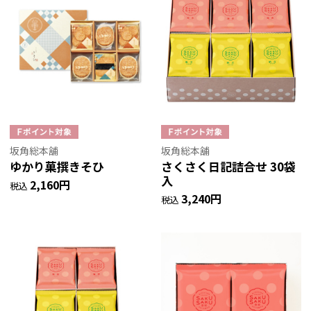
坂角総本舖
坂角総本舖
ゆかり菓撰きそひ
さくさく日記詰合せ 30袋
入
2,160円
税込
3,240円
税込