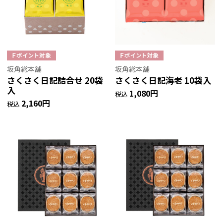
坂角総本舖
坂角総本舖
さくさく日記詰合せ 20袋
さくさく日記海老 10袋入
入
1,080円
税込
2,160円
税込