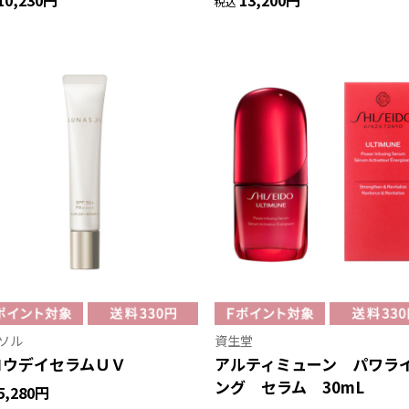
10,230円
13,200円
税込
ソル
資生堂
ロウデイセラムＵＶ
アルティミューン パワラ
ング セラム 30mL
5,280円