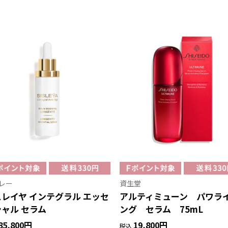
レー
資生堂
レイヤ インテグラル エッセ
アルティミューン パワラ
ャル セラム
ング セラム 75mL
85,800円
19,800円
税込