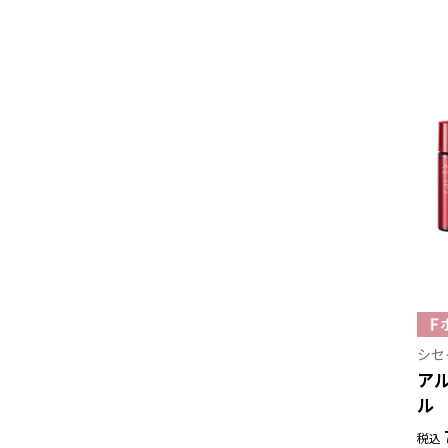
シセ
ア
ル
税込