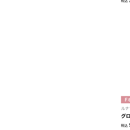
税込
ルナ
グ
税込