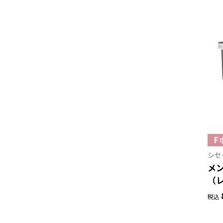
シセ
メン
（
税込