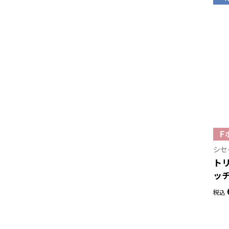
シセ
ト
ッ
税込