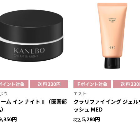
ボウ
エスト
ーム イン ナイトⅡ（医薬部
クラリファイイング ジェル
品）
ッシュ MED
9,350円
5,280円
税込