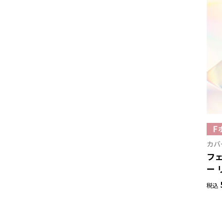
カバ
フ
ー 
税込