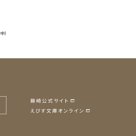
ジ中）
藤崎公式サイト
の
えびす文庫オンライン