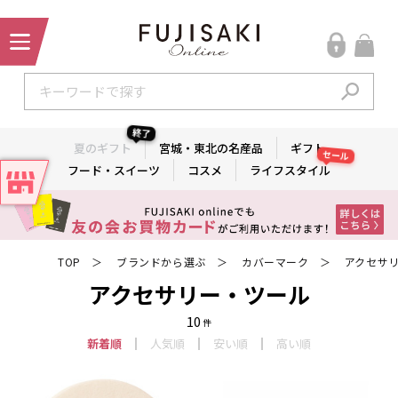
終了
夏のギフト
宮城・東北の名産品
ギフト
セール
フード・スイーツ
コスメ
ライフスタイル
TOP
ブランドから選ぶ
カバーマーク
アクセサ
＞
＞
＞
アクセサリー・ツール
10
件
新着順
人気順
安い順
高い順