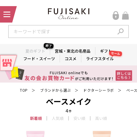
終了
夏のギフト
宮城・東北の名産品
ギフト
セール
フード・スイーツ
コスメ
ライフスタイル
TOP
ブランドから選ぶ
ドクターシーラボ
ベー
＞
＞
＞
ベースメイク
4
件
新着順
人気順
安い順
高い順