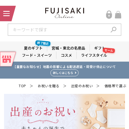
終了間近
夏のギフト
宮城・東北の名産品
ギフト
セール
フード・スイーツ
コスメ
ライフスタイル
【重要なお知らせ】地震の影響による配送遅延・荷受け停止について
【夏のギフト】 税込1万円以上購入で1,000ポイント プレゼント！
詳しくはこちら
詳しくはこちら
TOP
お祝いを贈る
出産のお祝い
価格帯で選ぶ
＞
＞
＞