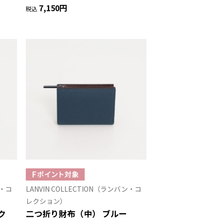
7,150円
税込
ン・コ
LANVIN COLLECTION（ランバン・コ
レクション）
ク
二つ折り財布（中） ブルー