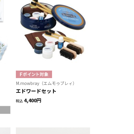
M.mowbray（エムモゥブレィ）
エドワードセット
4,400円
税込