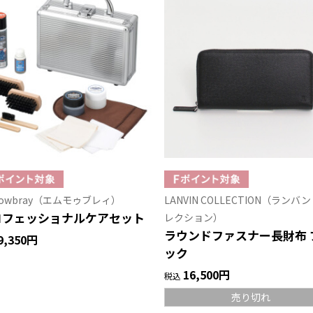
mowbray（エムモゥブレィ）
LANVIN COLLECTION（ランバ
ロフェッショナルケアセット
レクション）
ラウンドファスナー長財布 
9,350円
ック
16,500円
税込
売り切れ