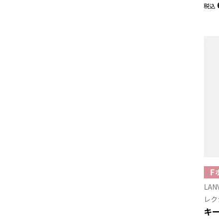
税込
LAN
レク
キー