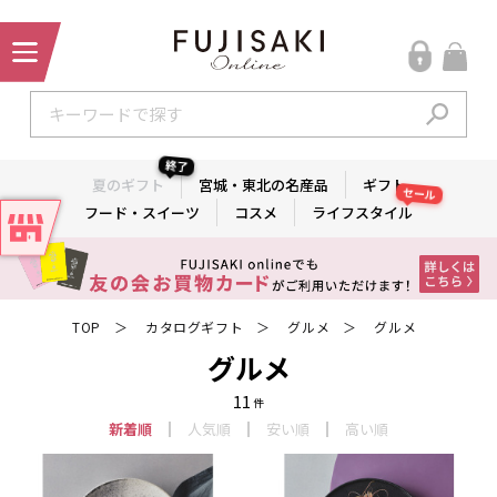
終了
夏のギフト
宮城・東北の名産品
ギフト
セール
フード・スイーツ
コスメ
ライフスタイル
TOP
カタログギフト
グルメ
グルメ
＞
＞
＞
グルメ
11
件
新着順
人気順
安い順
高い順