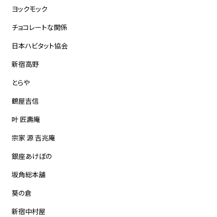
ヨックモック
チョコレートな関係
日本ハビタット協会
新宿高野
とらや
鶴屋吉信
叶 匠壽庵
宗家 源 吉兆庵
銀座あけぼの
坂角総本舖
葵の倉
新宿中村屋