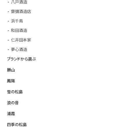
八戸酒造
齋彌酒造店
浜千鳥
和田酒造
仁井田本家
夢心酒造
ブランドから選ぶ
勝山
鳳陽
雪の松島
浪の音
浦霞
四季の松島