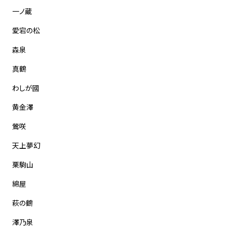
一ノ蔵
愛宕の松
森泉
真鶴
わしが國
黄金澤
鶯咲
天上夢幻
栗駒山
綿屋
萩の鶴
澤乃泉