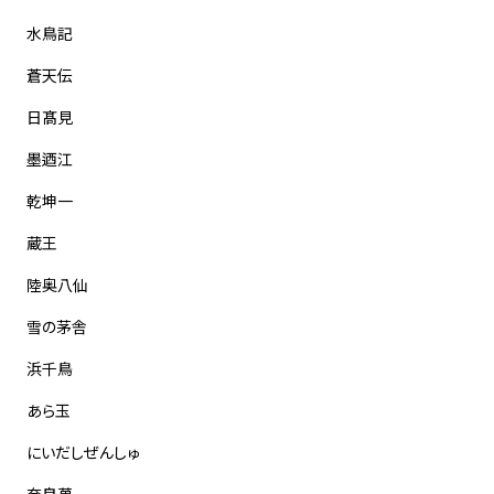
水鳥記
蒼天伝
日髙見
墨迺江
乾坤一
蔵王
陸奥八仙
雪の茅舎
浜千鳥
あら玉
にいだしぜんしゅ