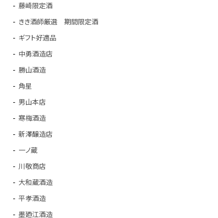
藤崎限定酒
きき酒師厳選 期間限定酒
ギフト好適品
中勇酒造店
勝山酒造
角星
男山本店
寒梅酒造
新澤醸造店
一ノ蔵
川敬商店
大和蔵酒造
平孝酒造
墨廼江酒造