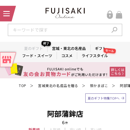
終了
夏のギフト
宮城・東北の名産品
ギフト
セール
フード・スイーツ
コスメ
ライフスタイル
TOP
宮城東北の名産品を贈る
笹かまぼこ
阿部
＞
＞
＞
夏のギフト特集TOPへ
阿部蒲鉾店
6
件
新着順
人気順
安い順
高い順