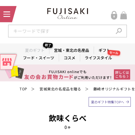
終了
夏のギフト
宮城・東北の名産品
ギフト
セール
フード・スイーツ
コスメ
ライフスタイル
TOP
宮城東北の名産品を贈る
藤崎オリジナルギフト
＞
＞
夏のギフト特集TOPへ
飲味くらべ
0
件