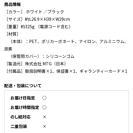
商品情報
［カラー］ ホワイト ／ブラック
［サイズ］約L26.9×H39×W29cm
［重量］約325g （電源コード含む）
［材質］
（本体）：PET、ポリカーボネート、ナイロン、アルミニウム、
炭素
（保管用カバー）：シリコーンゴム
［製造元］株式会社 MTG（日本）
［付属品］取扱説明書×1、保証書×1、ギャランティーカード×1
配送・包装について
お届け日指定
○
お届け時間指定
○
のし紙対応
×
二重包装
×