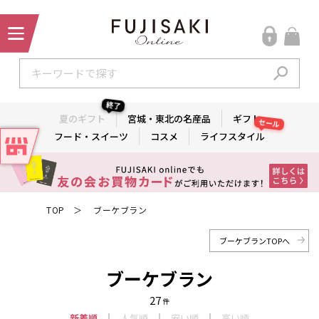
終了
夏のギフト
宮城・東北の名産品
ギフト
セール
フード・スイーツ
コスメ
ライフスタイル
TOP
ブーケブラン
＞
ブーケブランTOPへ
ブーケブラン
27
件
新着順
人気順
安い順
高い順