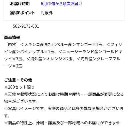
お届け時期
6月中旬から順次お届け
獲得Fポイント
対象外
562-9173-001
商品情報
［内容］＜メキシコ産またはペルー産＞マンゴー×1玉、＜フィリ
ピン産＞パイナップル×1玉、＜ニュージーランド産＞ゴールドキ
ウイ×3玉、＜海外産＞オレンジ×2玉、＜海外産＞グレープフル
ーツ×2玉
ご注意・その他
※100セット限り
※天候や収穫状況によりお届け時期や産地・一部商品が変更になる
場合がございます。
※写真はイメージです。実際の商品とは多少異なる場合がございま
す。
※商品の特性上、沖縄・離島及び一部地域へのお届けができませ