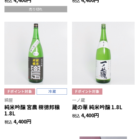
4,400円
4,400円
税込
税込
売り切れ
綿屋
一ノ蔵
純米吟醸 宮農 樹徳邦穣
蔵の華 純米吟醸 1.8L
1.8L
4,400円
税込
4,400円
税込