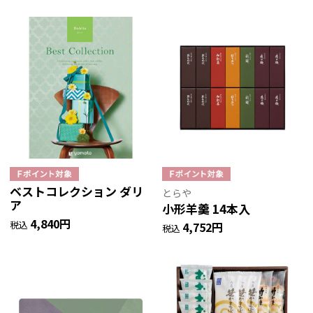
ベストコレクション ダリ
とらや
ア
小形羊羹 14本入
4,840円
税込
4,752円
税込