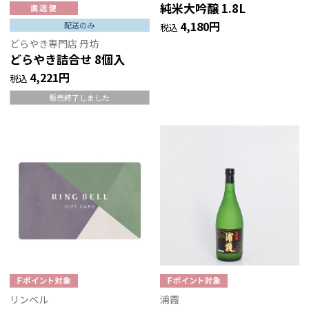
純米大吟醸 1.8L
4,180円
配送のみ
税込
どらやき専門店 丹坊
どらやき詰合せ 8個入
4,221円
税込
販売終了しました
リンベル
浦霞