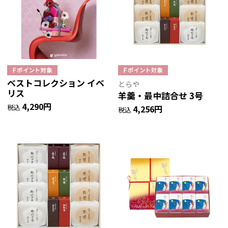
ベストコレクション イベ
とらや
リス
羊羹・最中詰合せ 3号
4,290円
税込
4,256円
税込