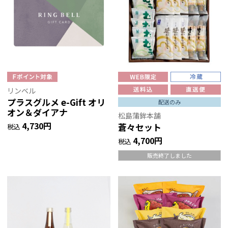
リンベル
プラスグルメ e-Gift オリ
配送のみ
オン＆ダイアナ
松島蒲鉾本舗
4,730円
蒼々セット
税込
4,700円
税込
販売終了しました