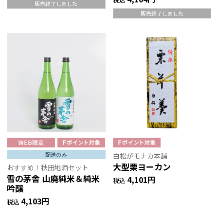
販売終了しました
販売終了しました
配送のみ
白松がモナカ本舗
大型栗ヨーカン
おすすめ！秋田地酒セット
雪の茅舎 山廃純米＆純米
4,101円
税込
吟醸
4,103円
税込