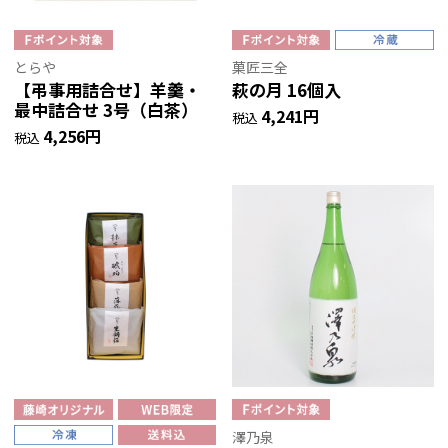
とらや
菓匠三全
【弔事用詰合せ】羊羹・
萩の月 16個入
最中詰合せ 3号（白茶）
4,241円
税込
4,256円
税込
澤乃泉