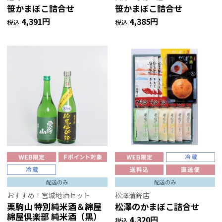
笹かまぼこ詰合せ
笹かまぼこ詰合せ
4,391円
4,385円
税込
税込
配送のみ
配送のみ
おすすめ！宮城地酒セット
松澤蒲鉾店
栗駒山 特別純米酒＆綿屋
松澤のかまぼこ詰合せ
綿屋倶楽部 純米酒（黒）
4,320円
税込