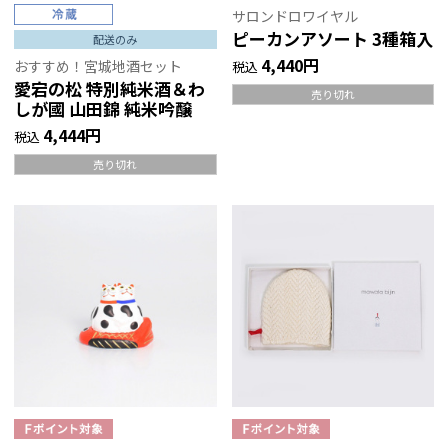
サロンドロワイヤル
ピーカンアソート 3種箱入
配送のみ
4,440円
おすすめ！宮城地酒セット
税込
愛宕の松 特別純米酒＆わ
売り切れ
しが國 山田錦 純米吟醸
4,444円
税込
売り切れ