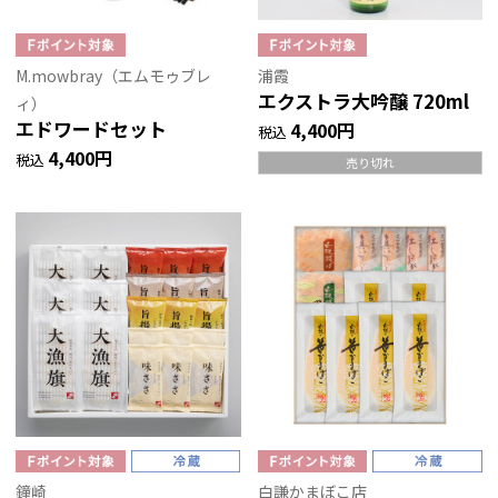
M.mowbray（エムモゥブレ
浦霞
エクストラ大吟醸 720ml
ィ）
エドワードセット
4,400円
税込
4,400円
税込
売り切れ
鐘崎
白謙かまぼこ店