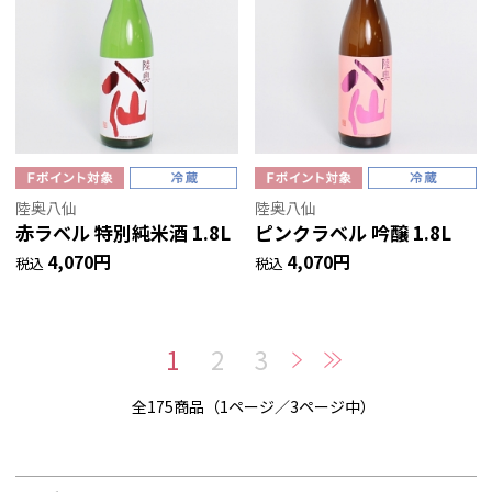
陸奥八仙
陸奥八仙
赤ラベル 特別純米酒 1.8L
ピンクラベル 吟醸 1.8L
4,070円
4,070円
税込
税込
1
2
3
全175商品（1ページ／3ページ中）