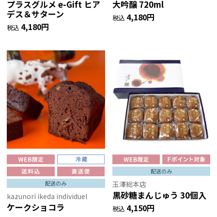
プラスグルメ e-Gift ヒア
大吟醸 720ml
デス＆サターン
4,180円
税込
4,180円
税込
配送のみ
玉澤総本店
配送のみ
黒砂糖まんじゅう 30個入
kazunori ikeda individuel
ケークショコラ
4,150円
税込