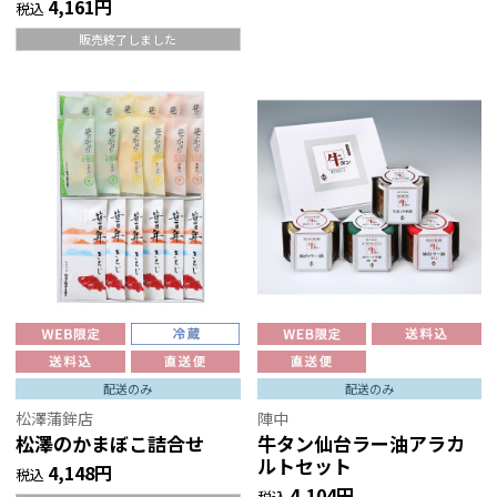
4,161円
税込
販売終了しました
配送のみ
配送のみ
松澤蒲鉾店
陣中
松澤のかまぼこ詰合せ
牛タン仙台ラー油アラカ
ルトセット
4,148円
税込
4,104円
税込