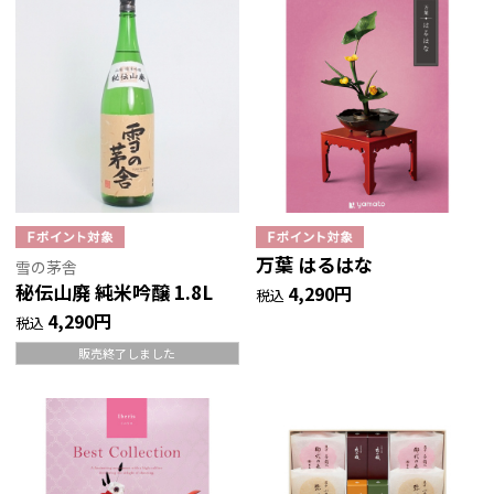
万葉 はるはな
雪の茅舎
秘伝山廃 純米吟醸 1.8L
4,290円
税込
4,290円
税込
販売終了しました