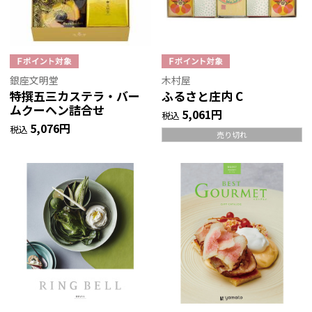
銀座文明堂
木村屋
特撰五三カステラ・バー
ふるさと庄内 C
ムクーヘン詰合せ
5,061円
税込
5,076円
税込
売り切れ