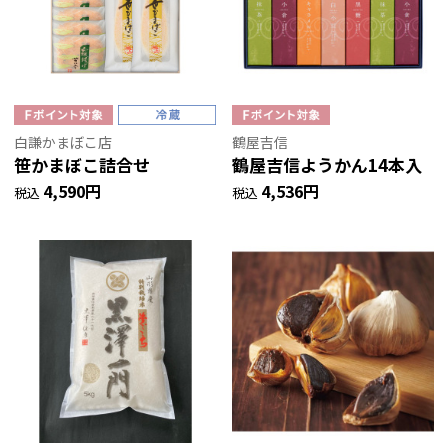
白謙かまぼこ店
鶴屋吉信
笹かまぼこ詰合せ
鶴屋吉信ようかん14本入
4,590円
4,536円
税込
税込