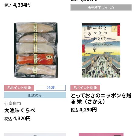
4,334円
税込
販売終了しました
とっておきのニッポンを贈
配送のみ
る 栄（さかえ）
仙臺魚市
4,290円
大漁味くらべ
税込
4,320円
税込