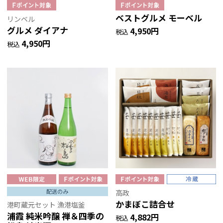
ベストグルメ モーベル
リンベル
グルメ ダイアナ
4,950円
税込
4,950円
税込
配送のみ
高政
かまぼこ詰合せ
港町蔵元セット 漁港塩釜
浦霞 純米吟醸 禅＆四季の
4,882円
税込