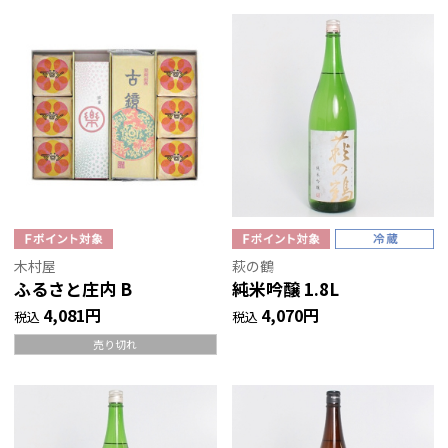
木村屋
萩の鶴
ふるさと庄内 B
純米吟醸 1.8L
4,081円
4,070円
税込
税込
売り切れ