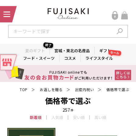
終了
夏のギフト
宮城・東北の名産品
ギフト
セール
フード・スイーツ
コスメ
ライフスタイル
TOP
お返しを贈る
出産内祝い
価格帯で選ぶ
＞
＞
＞
価格帯で選ぶ
257
件
新着順
人気順
安い順
高い順