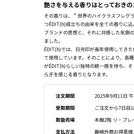
艶さを与える香りはとっておきの
その香りは、＂世界のハイクラスフレグ
つÉDIT(h)成立ちの由来を全ての香り
ブランドの思想と、それに共感した気鋭
ました。
ÉDIT(h)では、日光印が長年使用して
て使用しています。そのことにより、各
がÉDIT(h)らしい独特の統一感を持ち
らぎを感じる香りとなります。
注文期間
2025年9月11日 
受取期間
ご注文から7日目
取扱売場
本館2階 リ・プレ
支払方法
藤崎外商お得意様