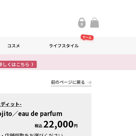
セール
コスメ
ライフスタイル
前のページに戻る
-エディット-
ojito／eau de parfum
22,000
税込
円
け・店舗受取をお選びください