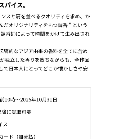
スパイス。
ランスと肩を並べるクオリティを求め、か
に込んだオリジナリティをもつ調香＂という
の調香師によって時間をかけて生み出され
きた伝統的なアジア由来の香料を全てに含め
種が独立した香りを放ちながらも、全作品
、そして日本人にとってどこか懐かしさや安
午前10時～2025年10月31日
以降に受取可能
イス
カード（掛売払）