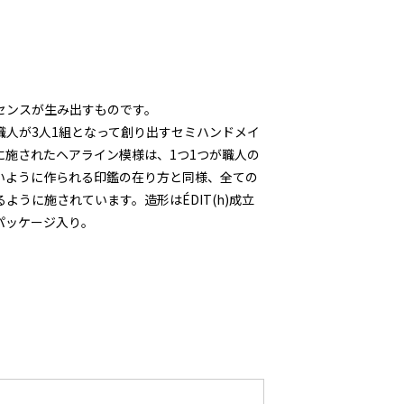
センスが生み出すものです。
職人が3人1組となって創り出すセミハンドメイ
に施されたヘアライン模様は、1つ1つが職人の
いように作られる印鑑の在り方と同様、全ての
うに施されています。造形はÉDIT(h)成立
パッケージ入り。