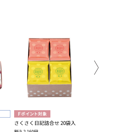
さくさく日記詰合せ 20袋入
ウィッチアソート
税込 2,160円
税込 5,670円