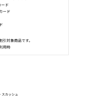
カード
カード
ド
割引対象商品です。
利用時
・スカッシュ