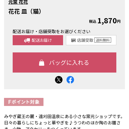
元窯 花花
花花 皿（猫）
1,870
税込
円
配送お届け・店舗受取をお選びください
配送お届け
店舗受取
送料
無料
みやぎ蔵王の麓・遠刈田温泉にある小さな窯元ショップです。
日々の暮らしにちょっと華やぎを♪うつわのほか陶のお雛さ
ま、小物、アクセリーをつくっています。