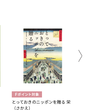
とっておきのニッポンを贈る 栄
プラスグルメ e-G
（さかえ）
ダイアナ