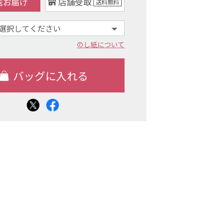
送お届け
店舗受取
送料
無料
のし紙について