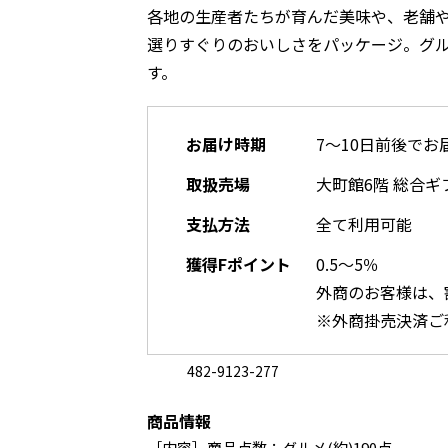
各地の生産者たちが育んだ美味や、老舗
選りすぐりのおいしさをパッケージ。グ
す。
お届け時期
7～10日前後でお
取扱売場
大町館6階 総合ギ
支払方法
全て利用可能
獲得Fポイント
0.5～5％
外商のお客様は、
※外商掛売決済ご
482-9123-277
商品情報
［内容］商品点数：グルメ(約)190点