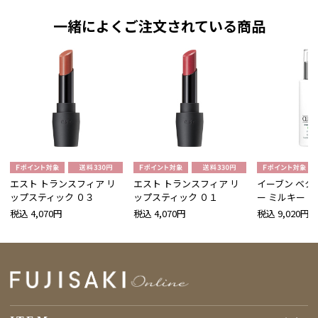
一緒によくご注文されている商品
エスト トランスフィア リ
エスト トランスフィア リ
イーブン ベタ
ップスティック ０３
ップスティック ０１
ー ミルキー 
税込 4,070円
税込 4,070円
税込 9,020円