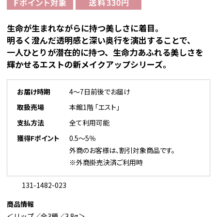
生命が生まれながらに持つ美しさに着目。
明るく澄んだ透明感と深い奥行を演出することで、
一人ひとりが潜在的に持つ、生命力あふれる美しさを
輝かせるエストの新メイクアップシリーズ。
お届け時期
4～7日前後でお届け
取扱売場
本館1階 「エスト」
支払方法
全て利用可能
獲得Fポイント
0.5～5％
外商のお客様は、割引対象商品です。
※外商掛売決済ご利用時
131-1482-023
商品情報
＜リップ／全3種／3.8g＞