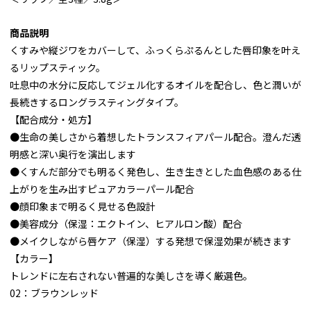
商品説明
くすみや縦ジワをカバーして、ふっくらぷるんとした唇印象を叶え
るリップスティック。
吐息中の水分に反応してジェル化するオイルを配合し、色と潤いが
長続きするロングラスティングタイプ。
【配合成分・処方】
●生命の美しさから着想したトランスフィアパール配合。澄んだ透
明感と深い奥行を演出します
●くすんだ部分でも明るく発色し、生き生きとした血色感のある仕
上がりを生み出すピュアカラーパール配合
●顔印象まで明るく見せる色設計
●美容成分（保湿：エクトイン、ヒアルロン酸）配合
●メイクしながら唇ケア（保湿）する発想で保湿効果が続きます
【カラー】
トレンドに左右されない普遍的な美しさを導く厳選色。
02：ブラウンレッド