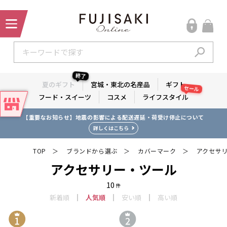
終了
夏のギフト
宮城・東北の名産品
ギフト
セール
フード・スイーツ
コスメ
ライフスタイル
【重要なお知らせ】地震の影響による配送遅延・荷受け停止について
【夏のギフト】 税込1万円以上購入で1,000ポイント プレゼント！
詳しくはこちら
詳しくはこちら
TOP
ブランドから選ぶ
カバーマーク
アクセサ
＞
＞
＞
アクセサリー・ツール
10
件
新着順
人気順
安い順
高い順