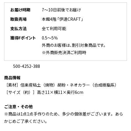
お届け時期
7～10日前後でお届け
取扱売場
本館4階 「伊達CRAFT」
支払方法
全て利用可能
獲得Fポイント
0.5～5％
外商のお客様は、割引対象商品です。
※外商掛売決済ご利用時
500-4252-388
商品情報
［素材］信楽産粘土（焼物）胡粉・ネオカラー（合成樹脂系）
［サイズ（約）］高さ11×横11×奥行6cm
ご注意・その他
※商品は1点1点手作りのため、多少の個体差がございます。あら
かじめご了承ください。