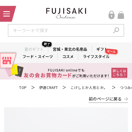
終了
夏のギフト
宮城・東北の名産品
ギフト
セール
フード・スイーツ
コスメ
ライフスタイル
＞
＞
＞
TOP
伊達CRAFT
こけしとか人形とか。
つつみ
前のページに戻る