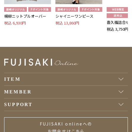
楊柳ニットプルオーバー
シャイニーワンピース
喜久福詰合せ 
税込 6,930円
税込 13,860円
税込 3,750円
ITEM
MEMBER
SUPPORT
FUJISAKI onlineへの
お問合せはこちら