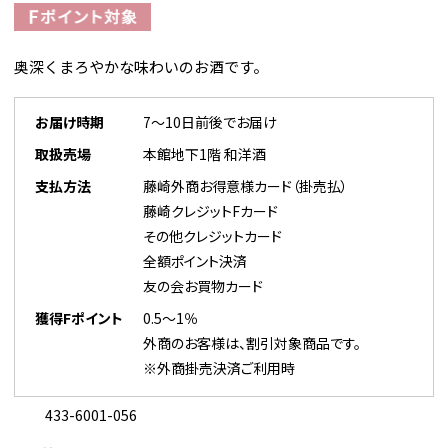
奥深くまろやかな味わいのお酒です。
お届け時期
7～10日前後でお届け
取扱売場
本館地下1階 和洋酒
支払方法
藤崎外商お得意様カード（掛売払）
藤崎クレジットFカード
その他クレジットカード
全額ポイント決済
友の会お買物カード
獲得Fポイント
0.5～1％
外商のお客様は、割引対象商品です。
※外商掛売決済ご利用時
433-6001-056