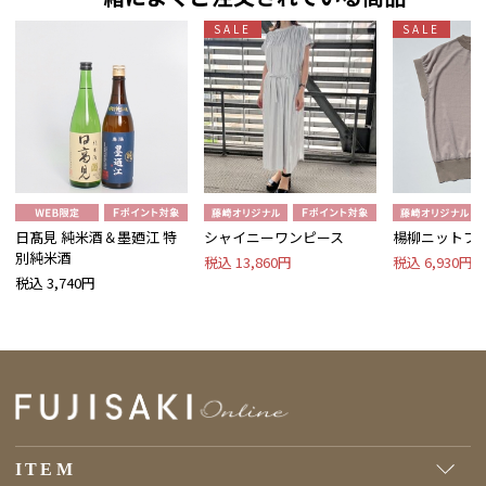
SALE
SALE
日髙見 純米酒＆墨廼江 特
シャイニーワンピース
楊柳ニットプ
別純米酒
税込 13,860円
税込 6,930円
税込 3,740円
ITEM