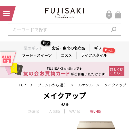
終了
夏のギフト
宮城・東北の名産品
ギフト
セール
フード・スイーツ
コスメ
ライフスタイル
TOP
ブランドから選ぶ
ルナソル
メイクアップ
＞
＞
＞
メイクアップ
92
件
新着順
人気順
安い順
高い順