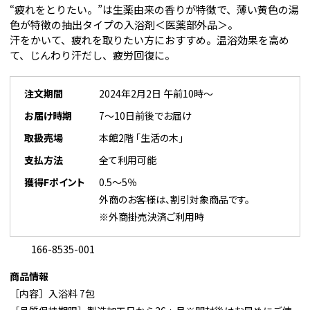
“疲れをとりたい。”は生薬由来の香りが特徴で、薄い黄色の湯
色が特徴の抽出タイプの入浴剤＜医薬部外品＞。
汗をかいて、疲れを取りたい方におすすめ。温浴効果を高め
て、じんわり汗だし、疲労回復に。
注文期間
2024年2月2日 午前10時～
お届け時期
7～10日前後でお届け
取扱売場
本館2階 「生活の木」
支払方法
全て利用可能
獲得Fポイント
0.5～5％
外商のお客様は、割引対象商品です。
※外商掛売決済ご利用時
166-8535-001
商品情報
［内容］入浴料 7包