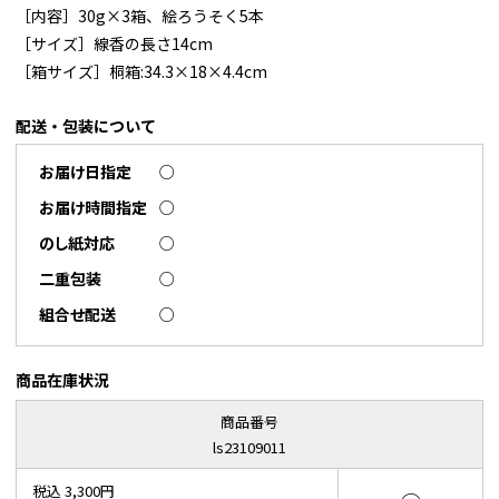
［内容］30g×3箱、絵ろうそく5本
［サイズ］線香の長さ14cm
［箱サイズ］桐箱:34.3×18×4.4cm
配送・包装について
お届け日指定
○
お届け時間指定
○
のし紙対応
○
二重包装
○
組合せ配送
○
商品在庫状況
商品番号
ls23109011
税込 3,300円