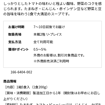
しっかりとしたトマトの味わいと程よい酸味、野菜のコクを感
じられます。たまねぎ・にんじん・赤インゲン豆など野菜と豆
の旨味を味わう1食で大満足のスープです。
お届け時期
7～10日前後でお届け
取扱売場
本館2階 リ・プレイス
支払方法
全て利用可能
獲得Fポイント
0.5～5％
外商のお客様は、割引対象商品です。
※外商掛売決済ご利用時
166-6404-002
商品情報
［内容］1箱5食入（1食200g）
［賞味・消費期限］製造加工日から1年（開封後はお早めにお召し
上がりください）
［原材料］たまねぎ、トマト・ピューレーづけ、にんじん、かぼち