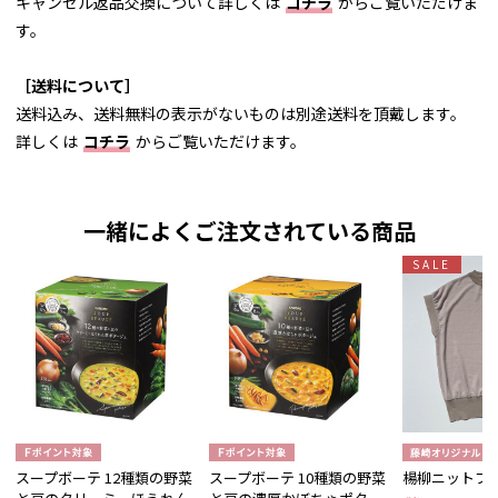
キャンセル返品交換について詳しくは
コチラ
からご覧いただけま
す。
［送料について］
送料込み、送料無料の表示がないものは別途送料を頂戴します。
詳しくは
コチラ
からご覧いただけます。
一緒によくご注文されている商品
SALE
スープボーテ 12種類の野菜
スープボーテ 10種類の野菜
楊柳ニットプ