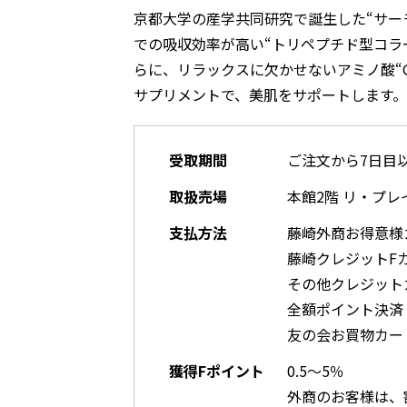
京都大学の産学共同研究で誕生した“サー
での吸収効率が高い“トリペプチド型コラ
らに、リラックスに欠かせないアミノ酸“GA
サプリメントで、美肌をサポートします。
受取期間
ご注文から7日目
取扱売場
本館2階 リ・プレ
支払方法
藤崎外商お得意様
藤崎クレジットF
その他クレジット
全額ポイント決済
友の会お買物カー
獲得Fポイント
0.5～5％
外商のお客様は、