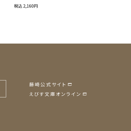
税込 2,160円
税込 5,670円
藤崎公式サイト
の
えびす文庫オンライン