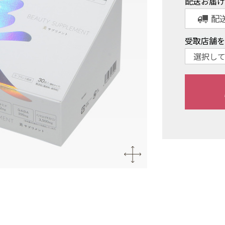
配送お届
配
受取店舗