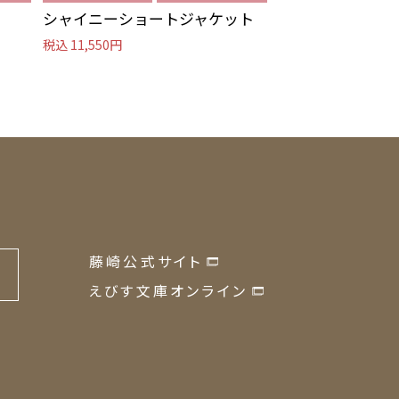
シャイニーショートジャケット
ノーカラーコー
税込 11,550円
税込 13,090円
藤崎公式サイト
の
えびす文庫オンライン