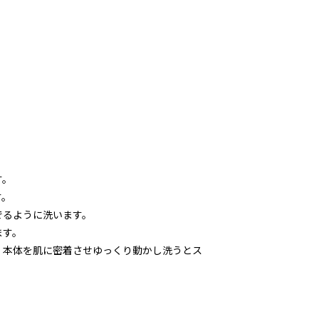
。
す。
す。
でるように洗います。
ます。
、本体を肌に密着させゆっくり動かし洗うとス