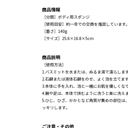
商品情報
［分類］ボディ用スポンジ
［使用目安］約一年での交換を推奨しています
［重さ］140g
［サイズ］25.6×16.8×5cm
商品説明
［使用方法］
1.バスミットを水または、ぬるま湯で濡らしま
2.石鹸または液体石鹸をのせ、よく泡を立てま
3.本体に手を入れ、泡と一緒にお肌を優しくな
4.腕や足は、本体で挟むように洗うと楽に洗え
5.ひじ、ひざ、かかとなど角質が集めの部位は
ッキリします。
ご注意・その他