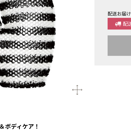
配送お届
配
＆ボディケア！