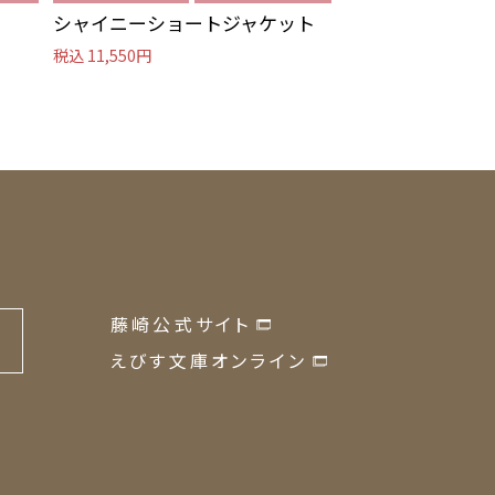
シャイニーショートジャケット
ノーカラーコー
税込 11,550円
税込 13,090円
藤崎公式サイト
の
えびす文庫オンライン