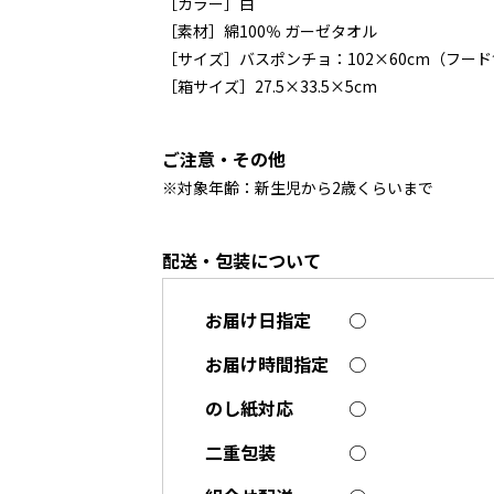
［カラー］白
［素材］綿100％ ガーゼタオル
［サイズ］バスポンチョ：102×60cm（フード
［箱サイズ］27.5×33.5×5cm
ご注意・その他
※対象年齢：新生児から2歳くらいまで
配送・包装について
お届け日指定
○
お届け時間指定
○
のし紙対応
○
二重包装
○