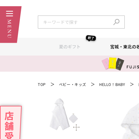
終了
夏のギフト
宮城・東北の
＞
＞
＞
TOP
ベビー・キッズ
HELLO！BABY