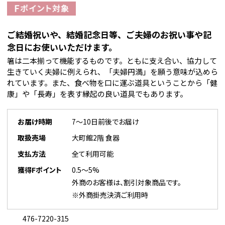
ご結婚祝いや、結婚記念日等、ご夫婦のお祝い事や記
念日にお使いいただけます。
箸は二本揃って機能するものです。ともに支え合い、協力して
生きていく夫婦に例えられ、「夫婦円満」を願う意味が込めら
れています。また、食べ物を口に運ぶ道具ということから「健
康」や「長寿」を表す縁起の良い道具でもあります。
お届け時期
7～10日前後でお届け
取扱売場
大町館2階 食器
支払方法
全て利用可能
獲得Fポイント
0.5～5%
外商のお客様は、割引対象商品です。
※外商掛売決済ご利用時
476-7220-315