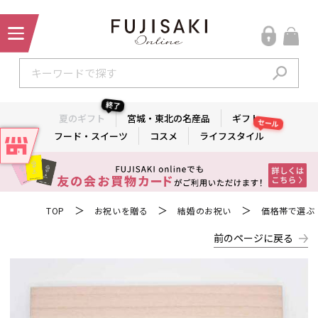
終了
夏のギフト
宮城・東北の名産品
ギフト
セール
フード・スイーツ
コスメ
ライフスタイル
＞
＞
＞
TOP
お祝いを贈る
結婚のお祝い
価格帯で選ぶ
前のページに戻る